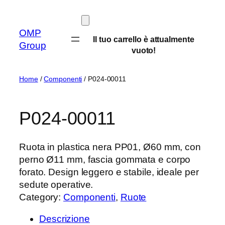
Vai
al
OMP
contenuto
Il tuo carrello è attualmente
Group
vuoto!
Home
/
Componenti
/ P024-00011
P024-00011
Ruota in plastica nera PP01, Ø60 mm, con
perno Ø11 mm, fascia gommata e corpo
forato. Design leggero e stabile, ideale per
sedute operative.
Category:
Componenti
, 
Ruote
Descrizione