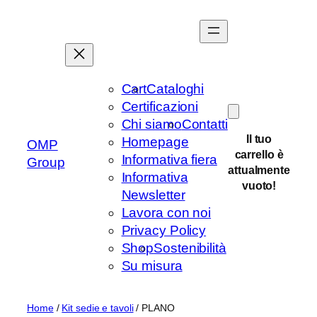
Vai
al
contenuto
Cart
Cataloghi
Certificazioni
Chi siamo
Contatti
Il tuo
Homepage
OMP
carrello è
Informativa fiera
Group
attualmente
Informativa
vuoto!
Newsletter
Lavora con noi
Privacy Policy
Shop
Sostenibilità
Su misura
Home
/
Kit sedie e tavoli
/ PLANO